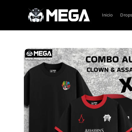
Ir
directamente
al contenido
Inicio
Drop
Ir
directamente
a la
información
del producto