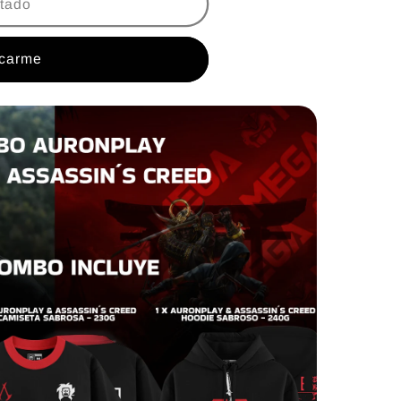
tado
Y
icarme