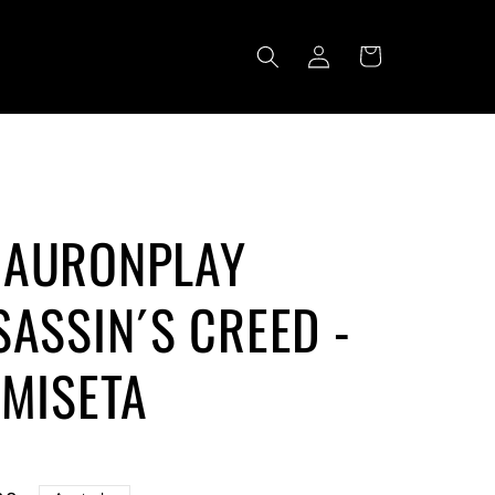
Iniciar
Carrito
sesión
 AURONPLAY
SASSIN´S CREED -
AMISETA