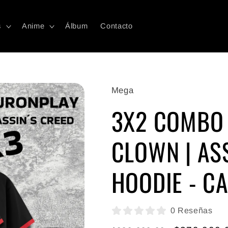
s
Anime
Álbum
Contacto
Mega
3X2 COMBO
CLOWN | AS
HOODIE - C
0 Reseñas