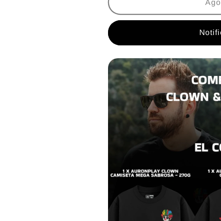
3X2
3X2
Ago
COMBO
COMBO
AURONPLAY
AURONPLA
Notif
CLOWN
CLOWN
|
|
ASSASSIN
ASSASSIN
´S
´S
CREED
CREED
-
-
HOODIE
HOODIE
-
-
CAMISETA
CAMISETA