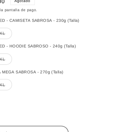
00
Agotado
la pantalla de pago.
 - CAMISETA SABROSA - 230g (Talla)
e
Variante
XL
agotada
o
no
 - HOODIE SABROSO - 240g (Talla)
le
disponible
e
Variante
XL
agotada
o
no
MEGA SABROSA - 270g (Talla)
le
disponible
e
Variante
XL
agotada
o
no
le
disponible