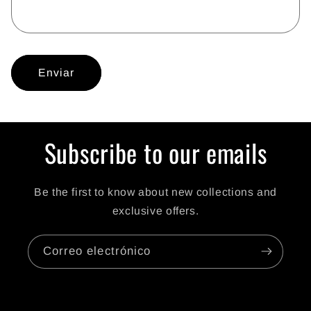
o
d
e
Enviar
c
o
n
t
Subscribe to our emails
a
c
Be the first to know about new collections and
t
exclusive offers.
o
Correo electrónico