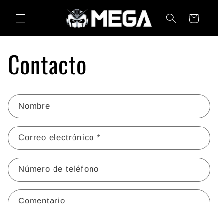
Ir
directamente
Carrito
al contenido
Contacto
F
Nombre
o
r
Correo electrónico
*
m
u
Número de teléfono
l
a
r
Comentario
i