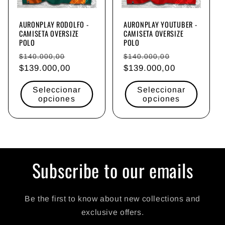
AURONPLAY RODOLFO -
AURONPLAY YOUTUBER -
CAMISETA OVERSIZE
CAMISETA OVERSIZE
POLO
POLO
Precio
Precio
Precio
Precio
$140.000,00
$140.000,00
habitual
$139.000,00
de
habitual
$139.000,00
de
oferta
oferta
Seleccionar
Seleccionar
opciones
opciones
Subscribe to our emails
Be the first to know about new collections and
exclusive offers.