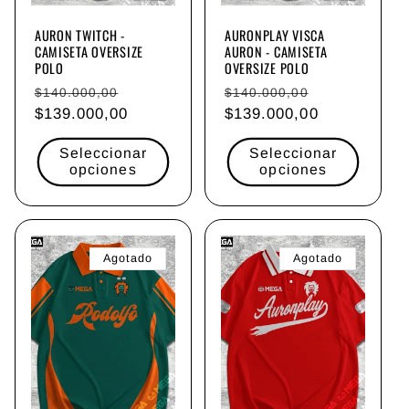
n
AURON TWITCH -
AURONPLAY VISCA
CAMISETA OVERSIZE
AURON - CAMISETA
:
POLO
OVERSIZE POLO
Precio
Precio
Precio
Precio
$140.000,00
$140.000,00
habitual
$139.000,00
de
habitual
$139.000,00
de
oferta
oferta
Seleccionar
Seleccionar
opciones
opciones
Agotado
Agotado