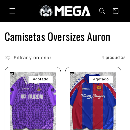
Ir
directamente
Carrito
al contenido
C
Camisetas Oversizes Auron
o
l
Filtrar y ordenar
4 productos
e
Agotado
Agotado
c
c
i
ó